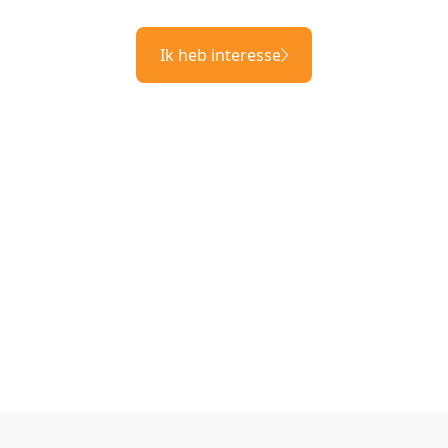
Ik heb interesse