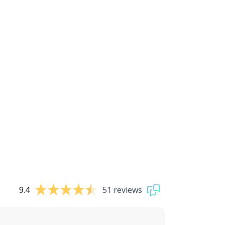
9.4
51 reviews